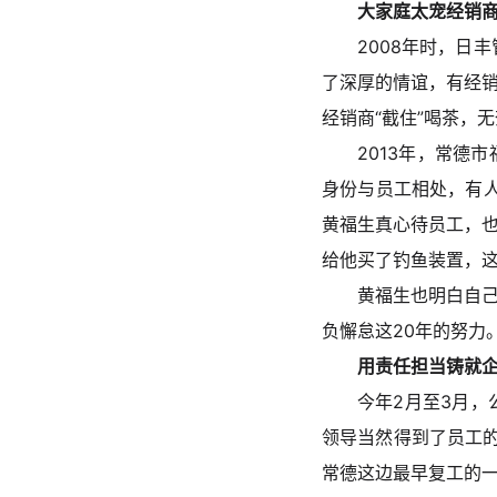
大家庭太宠经销
2008年时，日
了深厚的情谊，有经销
经销商“截住”喝茶，
2013年，常德
身份与员工相处，有人
黄福生真心待员工，
给他买了钓鱼装置，
黄福生也明白自
负懈怠这20年的努力
用责任担当铸就
今年
2
月至
3
月，
领导当然得到了员工
常德这边最早复工的