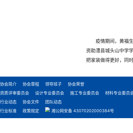
疫情期间，黄福
资助澧县城头山中学
把家装做得更好，同
协会简介
协会章程
领导班子
协会荣誉
资质评审委员会
设计专业委员会
施工专业委员会
材料专业委员
行业动态
协会文件
团队动态
行业标准
政策规定
湘公网安备 43070202000384号